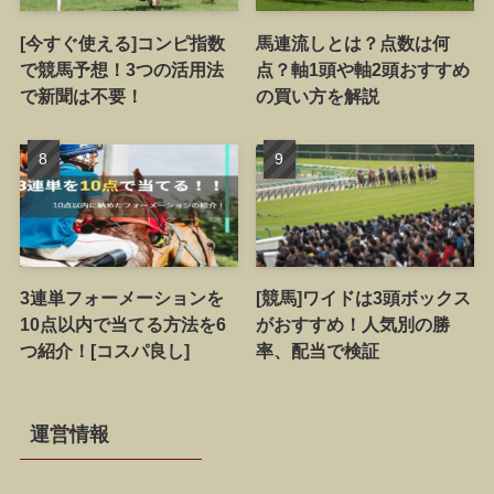
[今すぐ使える]コンピ指数
馬連流しとは？点数は何
で競馬予想！3つの活用法
点？軸1頭や軸2頭おすすめ
で新聞は不要！
の買い方を解説
3連単フォーメーションを
[競馬]ワイドは3頭ボックス
10点以内で当てる方法を6
がおすすめ！人気別の勝
つ紹介！[コスパ良し]
率、配当で検証
運営情報