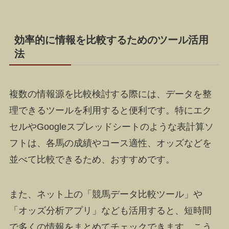
効率的に情報を比較するためのツール活用
法
複数の情報源を比較検討する際には、データを整
理できるツールを利用すると便利です。特にエク
セルやGoogleスプレッドシートのような表計算ソ
フトは、各馬の成績やコース適性、オッズなどを
並べて比較できるため、おすすめです。
また、ネット上の「競馬データ比較ツール」や
「オッズ分析アプリ」なども活用すると、短時間
で多くの情報をまとめてチェックできます。こう