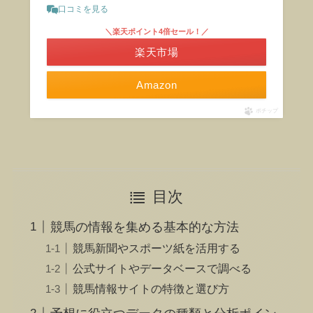
口コミを見る
＼楽天ポイント4倍セール！／
楽天市場
Amazon
ポチップ
目次
競馬の情報を集める基本的な方法
競馬新聞やスポーツ紙を活用する
公式サイトやデータベースで調べる
競馬情報サイトの特徴と選び方