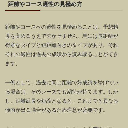
距離やコース適性の見極め方
距離やコースへの適性を見極めることは、予想精
度を高めるうえで欠かせません。馬には長距離が
得意なタイプと短距離向きのタイプがあり、それ
ぞれの適性は過去の成績から読み取ることができ
ます。
一例として、過去に同じ距離で好成績を挙げてい
る場合は、そのレースでも期待が持てます。しか
し、距離延長や短縮となると、これまでと異なる
傾向が出る場合があるため注意が必要です。