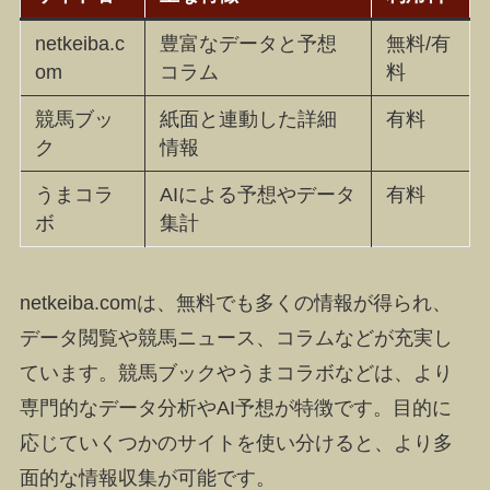
netkeiba.c
豊富なデータと予想
無料/有
om
コラム
料
競馬ブッ
紙面と連動した詳細
有料
ク
情報
うまコラ
AIによる予想やデータ
有料
ボ
集計
netkeiba.comは、無料でも多くの情報が得られ、
データ閲覧や競馬ニュース、コラムなどが充実し
ています。競馬ブックやうまコラボなどは、より
専門的なデータ分析やAI予想が特徴です。目的に
応じていくつかのサイトを使い分けると、より多
面的な情報収集が可能です。