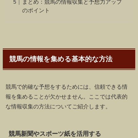
まとめ：競馬の情報収集と予想力アップ
のポイント
競馬の情報を集める基本的な方法
競馬で的確な予想をするためには、信頼できる情
報を集めることが欠かせません。ここでは代表的
な情報収集の方法についてご紹介します。
競馬新聞やスポーツ紙を活用する