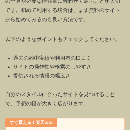
の予算や必要な情報量に合わせて選ぶことが大切
です。初めて利用する場合は、まず無料のサイト
から始めてみるのも良い方法です。
以下のようなポイントもチェックしてください。
過去の的中実績や利用者の口コミ
サイトの操作性や検索のしやすさ
提供される情報の幅広さ
自分のスタイルに合ったサイトを見つけること
で、予想の幅が大きく広がります。
すぐ買える！楽天toto