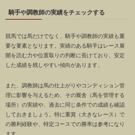
騎手や調教師の実績をチェックする
競馬では馬だけでなく、騎手や調教師の実績も重
要な要素となります。実績のある騎手はレース展
開を読む力や位置取りの判断に長けており、安定
した成績を残しやすい傾向があります。
また、調教師は馬の仕上がりやコンディション管
理に影響を与えるため、その厩舎（馬を管理する
場所）の実績や、過去に同じ条件での成績も確認
しておきましょう。特に重賞（大きなレース）で
の勝利経験や、特定コースでの勝率は参考になり
ます。