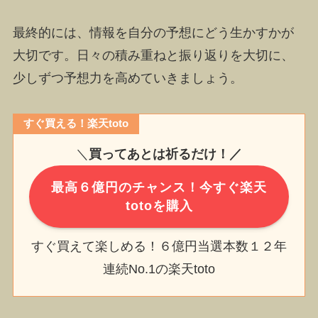
最終的には、情報を自分の予想にどう生かすかが
大切です。日々の積み重ねと振り返りを大切に、
少しずつ予想力を高めていきましょう。
すぐ買える！楽天toto
＼
買ってあとは祈るだけ！／
最高６億円のチャンス！今すぐ楽天
totoを購入
すぐ買えて楽しめる！６億円当選本数１２年
連続No.1の楽天toto