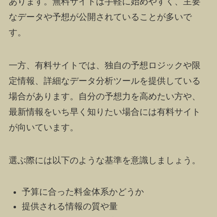
あります。無料サイトは手軽に始めやすく、主要
なデータや予想が公開されていることが多いで
す。
一方、有料サイトでは、独自の予想ロジックや限
定情報、詳細なデータ分析ツールを提供している
場合があります。自分の予想力を高めたい方や、
最新情報をいち早く知りたい場合には有料サイト
が向いています。
選ぶ際には以下のような基準を意識しましょう。
予算に合った料金体系かどうか
提供される情報の質や量