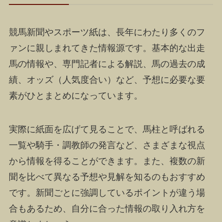
競馬新聞やスポーツ紙は、長年にわたり多くのフ
ァンに親しまれてきた情報源です。基本的な出走
馬の情報や、専門記者による解説、馬の過去の成
績、オッズ（人気度合い）など、予想に必要な要
素がひとまとめになっています。
実際に紙面を広げて見ることで、馬柱と呼ばれる
一覧や騎手・調教師の発言など、さまざまな視点
から情報を得ることができます。また、複数の新
聞を比べて異なる予想や見解を知るのもおすすめ
です。新聞ごとに強調しているポイントが違う場
合もあるため、自分に合った情報の取り入れ方を