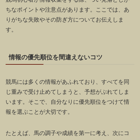
ちなポイントや注意点があります。ここでは、あ
りがちな失敗やその防ぎ方についてお伝えしま
す。
情報の優先順位を間違えないコツ
競馬には多くの情報があふれており、すべてを同
じ重みで受け止めてしまうと、予想がぶれてしま
います。そこで、自分なりに優先順位をつけて情
報を選ぶことが大切です。
たとえば、馬の調子や成績を第一に考え、次にコ