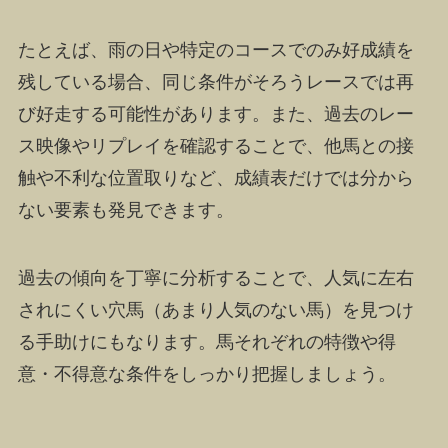
たとえば、雨の日や特定のコースでのみ好成績を
残している場合、同じ条件がそろうレースでは再
び好走する可能性があります。また、過去のレー
ス映像やリプレイを確認することで、他馬との接
触や不利な位置取りなど、成績表だけでは分から
ない要素も発見できます。
過去の傾向を丁寧に分析することで、人気に左右
されにくい穴馬（あまり人気のない馬）を見つけ
る手助けにもなります。馬それぞれの特徴や得
意・不得意な条件をしっかり把握しましょう。