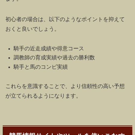
初心者の場合は、以下のようなポイントを抑えて
おくと良いでしょう。
騎手の近走成績や得意コース
調教師の育成実績や過去の勝利数
騎手と馬のコンビ実績
これらを意識することで、より信頼性の高い予想
が立てられるようになります。