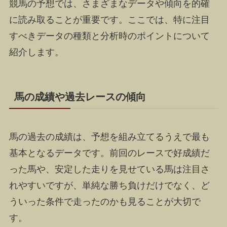
競馬の予想では、さまざまなデータや傾向を的確
に読み取ることが重要です。ここでは、特に注目
すべきデータの種類と分析時のポイントについて
紹介します。
馬の成績や過去レースの傾向
馬の過去の成績は、予想を組み立てるうえで最も
基本となるデータです。前回のレースで好成績だ
った馬や、安定した走りを見せている馬は注目さ
れやすいですが、単純な勝ち負けだけでなく、ど
ういった条件で走ったのかも見ることが大切で
す。