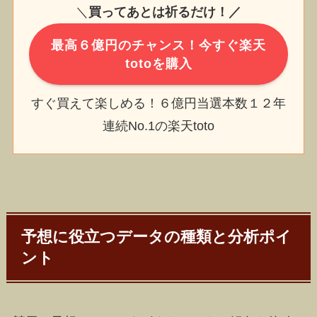
＼
買ってあとは祈るだけ！／
最高６億円のチャンス！今すぐ楽天
totoを購入
すぐ買えて楽しめる！６億円当選本数１２年
連続No.1の楽天toto
予想に役立つデータの種類と分析ポイ
ント