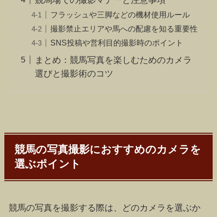
フラッシュや三脚などの機材使用ルール
撮影禁止エリアや馬への配慮を知る重要性
SNS投稿や営利目的撮影時のポイント
まとめ：競馬写真を楽しむためのカメラ
選びと撮影術のコツ
競馬の写真撮影におすすめのカメラを
選ぶポイント
競馬の写真を撮影する際は、どのカメラを選ぶか