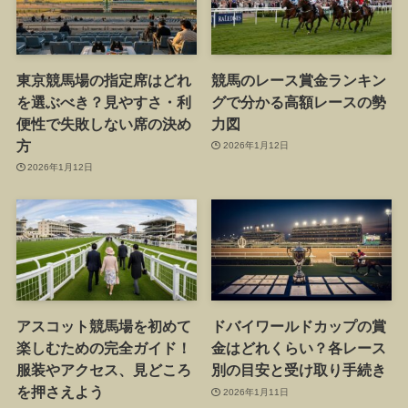
東京競馬場の指定席はどれ
競馬のレース賞金ランキン
を選ぶべき？見やすさ・利
グで分かる高額レースの勢
便性で失敗しない席の決め
力図
方
2026年1月12日
2026年1月12日
アスコット競馬場を初めて
ドバイワールドカップの賞
楽しむための完全ガイド！
金はどれくらい？各レース
服装やアクセス、見どころ
別の目安と受け取り手続き
を押さえよう
2026年1月11日