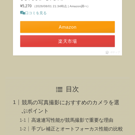
¥5,270
（2026/08/01 21:34時点 | Amazon調べ）
口コミを見る
Amazon
楽天市場
ポチップ
目次
競馬の写真撮影におすすめのカメラを選
ぶポイント
高速連写性能が競馬撮影で重要な理由
手ブレ補正とオートフォーカス性能の比較