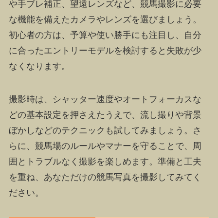
や手ブレ補正、望遠レンズなど、競馬撮影に必要
な機能を備えたカメラやレンズを選びましょう。
初心者の方は、予算や使い勝手にも注目し、自分
に合ったエントリーモデルを検討すると失敗が少
なくなります。
撮影時は、シャッター速度やオートフォーカスな
どの基本設定を押さえたうえで、流し撮りや背景
ぼかしなどのテクニックも試してみましょう。さ
らに、競馬場のルールやマナーを守ることで、周
囲とトラブルなく撮影を楽しめます。準備と工夫
を重ね、あなただけの競馬写真を撮影してみてく
ださい。