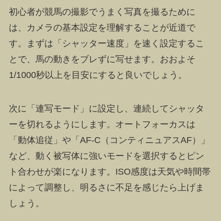
初心者が競馬の撮影でうまく写真を撮るために
は、カメラの基本設定を理解することが近道で
す。まずは「シャッター速度」を速く設定するこ
とで、馬の動きをブレずに写せます。おおよそ
1/1000秒以上を目安にすると良いでしょう。
次に「連写モード」に設定し、連続してシャッタ
ーを切れるようにします。オートフォーカスは
「動体追従」や「AF-C（コンティニュアスAF）」
など、動く被写体に強いモードを選択するとピン
ト合わせが楽になります。ISO感度は天気や時間帯
によって調整し、明るさに不足を感じたら上げま
しょう。