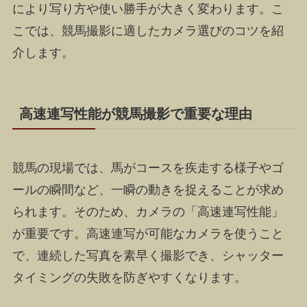
により写り方や使い勝手が大きく変わります。こ
こでは、競馬撮影に適したカメラ選びのコツを紹
介します。
高速連写性能が競馬撮影で重要な理由
競馬の現場では、馬がコースを疾走する様子やゴ
ールの瞬間など、一瞬の動きを捉えることが求め
られます。そのため、カメラの「高速連写性能」
が重要です。高速連写が可能なカメラを使うこと
で、連続した写真を素早く撮影でき、シャッター
タイミングの失敗を防ぎやすくなります。