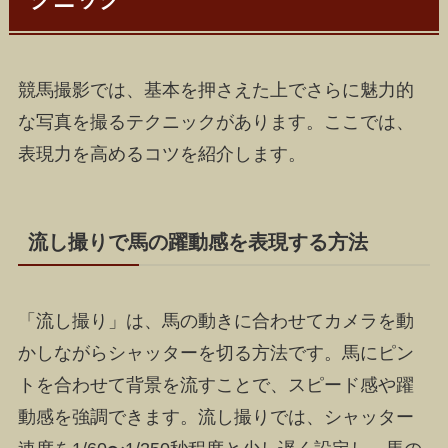
競馬撮影では、基本を押さえた上でさらに魅力的
な写真を撮るテクニックがあります。ここでは、
表現力を高めるコツを紹介します。
流し撮りで馬の躍動感を表現する方法
「流し撮り」は、馬の動きに合わせてカメラを動
かしながらシャッターを切る方法です。馬にピン
トを合わせて背景を流すことで、スピード感や躍
動感を強調できます。流し撮りでは、シャッター