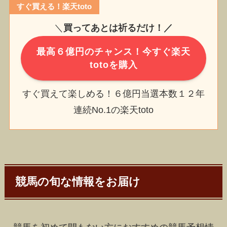
すぐ買える！楽天toto
＼
買ってあとは祈るだけ！／
最高６億円のチャンス！今すぐ楽天
totoを購入
すぐ買えて楽しめる！６億円当選本数１２年
連続No.1の楽天toto
競馬の旬な情報をお届け