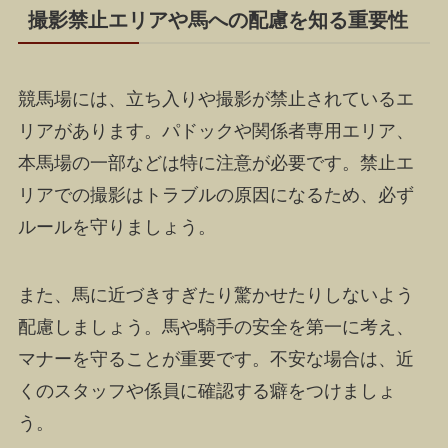
撮影禁止エリアや馬への配慮を知る重要性
競馬場には、立ち入りや撮影が禁止されているエ
リアがあります。パドックや関係者専用エリア、
本馬場の一部などは特に注意が必要です。禁止エ
リアでの撮影はトラブルの原因になるため、必ず
ルールを守りましょう。
また、馬に近づきすぎたり驚かせたりしないよう
配慮しましょう。馬や騎手の安全を第一に考え、
マナーを守ることが重要です。不安な場合は、近
くのスタッフや係員に確認する癖をつけましょ
う。