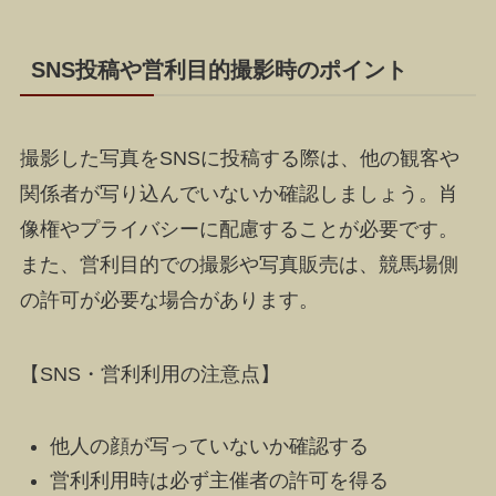
SNS投稿や営利目的撮影時のポイント
撮影した写真をSNSに投稿する際は、他の観客や
関係者が写り込んでいないか確認しましょう。肖
像権やプライバシーに配慮することが必要です。
また、営利目的での撮影や写真販売は、競馬場側
の許可が必要な場合があります。
【SNS・営利利用の注意点】
他人の顔が写っていないか確認する
営利利用時は必ず主催者の許可を得る