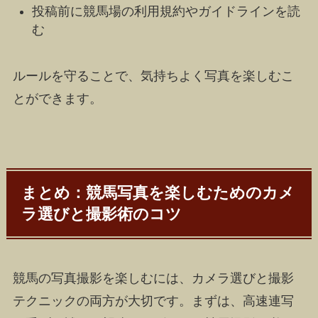
投稿前に競馬場の利用規約やガイドラインを読
む
ルールを守ることで、気持ちよく写真を楽しむこ
とができます。
まとめ：競馬写真を楽しむためのカメ
ラ選びと撮影術のコツ
競馬の写真撮影を楽しむには、カメラ選びと撮影
テクニックの両方が大切です。まずは、高速連写