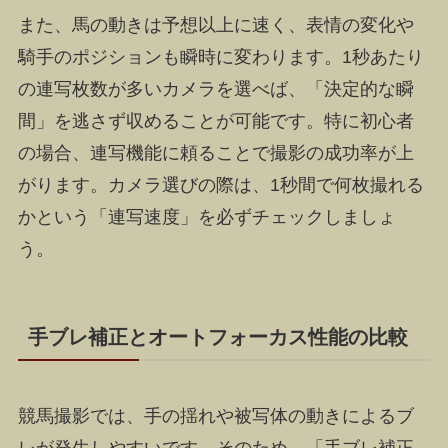
また、馬の動きは予想以上に速く、表情の変化や
騎手のポジションも瞬時に変わります。1秒あたり
の連写枚数が多いカメラを選べば、「決定的な瞬
間」を逃さず収めることが可能です。特に初心者
の場合、連写機能に頼ることで撮影の成功率が上
がります。カメラ選びの際は、1秒間で何枚撮れる
かという「連写速度」を必ずチェックしましょ
う。
手ブレ補正とオートフォーカス性能の比較
競馬撮影では、手の揺れや被写体の動きによるブ