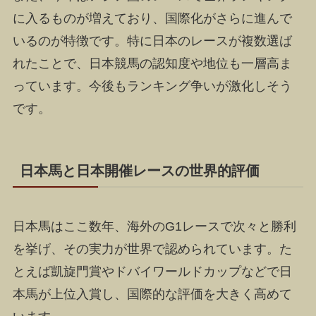
に入るものが増えており、国際化がさらに進んで
いるのが特徴です。特に日本のレースが複数選ば
れたことで、日本競馬の認知度や地位も一層高ま
っています。今後もランキング争いが激化しそう
です。
日本馬と日本開催レースの世界的評価
日本馬はここ数年、海外のG1レースで次々と勝利
を挙げ、その実力が世界で認められています。た
とえば凱旋門賞やドバイワールドカップなどで日
本馬が上位入賞し、国際的な評価を大きく高めて