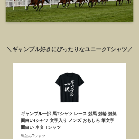
＼ギャンブル好きにぴったりなユニークTシャツ／
ギャンブル一択 馬Tシャツ レース 競馬 競輪 競艇
面白いtシャツ 文字入り メンズ おもしろ 筆文字
面白い ネタ Tシャツ
馬並みTシャツ