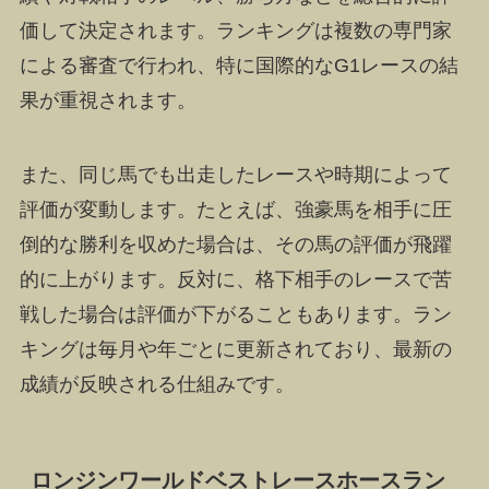
価して決定されます。ランキングは複数の専門家
による審査で行われ、特に国際的なG1レースの結
果が重視されます。
また、同じ馬でも出走したレースや時期によって
評価が変動します。たとえば、強豪馬を相手に圧
倒的な勝利を収めた場合は、その馬の評価が飛躍
的に上がります。反対に、格下相手のレースで苦
戦した場合は評価が下がることもあります。ラン
キングは毎月や年ごとに更新されており、最新の
成績が反映される仕組みです。
ロンジンワールドベストレースホースラン