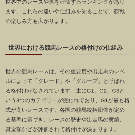
世界中のレースや馬を評価するランキングがあり
ます。これらの違いや仕組みを知ることで、観戦
の楽しみ方も広がります。
世界における競馬レースの格付けの仕組み
世界の競馬レースは、その重要度や出走馬のレベ
ルによって「グレード」や「グループ」と呼ばれ
る格付けがなされています。主にG1、G2、G3と
いう3つのカテゴリーが使われており、G1が最も格
式が高いレースです。各国の競馬統括団体が定め
る基準に基づき、レースの歴史や出走馬の実績、
賞金額などが評価されて格付けが決まります。