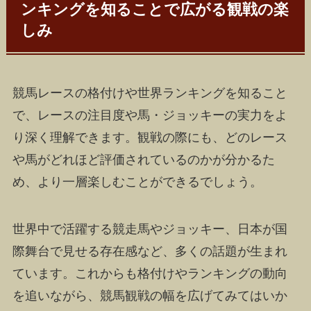
ンキングを知ることで広がる観戦の楽
しみ
競馬レースの格付けや世界ランキングを知ること
で、レースの注目度や馬・ジョッキーの実力をよ
り深く理解できます。観戦の際にも、どのレース
や馬がどれほど評価されているのかが分かるた
め、より一層楽しむことができるでしょう。
世界中で活躍する競走馬やジョッキー、日本が国
際舞台で見せる存在感など、多くの話題が生まれ
ています。これからも格付けやランキングの動向
を追いながら、競馬観戦の幅を広げてみてはいか