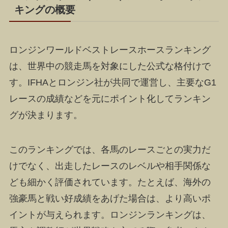
キングの概要
ロンジンワールドベストレースホースランキング
は、世界中の競走馬を対象にした公式な格付けで
す。IFHAとロンジン社が共同で運営し、主要なG1
レースの成績などを元にポイント化してランキン
グが決まります。
このランキングでは、各馬のレースごとの実力だ
けでなく、出走したレースのレベルや相手関係な
ども細かく評価されています。たとえば、海外の
強豪馬と戦い好成績をあげた場合は、より高いポ
イントが与えられます。ロンジンランキングは、