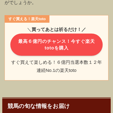
がでしょうか。
すぐ買える！楽天toto
＼
買ってあとは祈るだけ！／
最高６億円のチャンス！今すぐ楽天
totoを購入
すぐ買えて楽しめる！６億円当選本数１２年
連続No.1の楽天toto
競馬の旬な情報をお届け