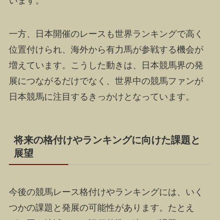
います。
一方、日本開催のレースも世界ランキングで高く
位置付けられ、海外から有力馬が参戦する機会が
増えています。こうした動きは、日本競馬界の発
展につながるだけでなく、世界中の競馬ファンが
日本競馬に注目するきっかけとなっています。
将来の格付けやランキングに向けた課題と
展望
今後の競馬レース格付けやランキングには、いく
つかの課題と発展の可能性があります。たとえ