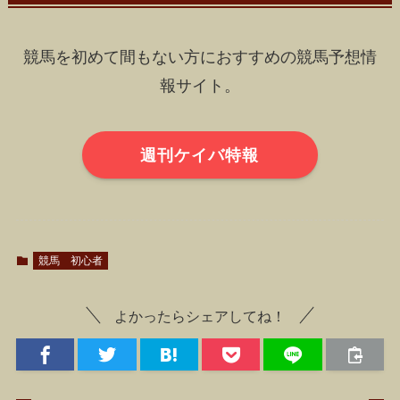
競馬を初めて間もない方におすすめの競馬予想情
報サイト。
週刊ケイバ特報
競馬 初心者
よかったらシェアしてね！