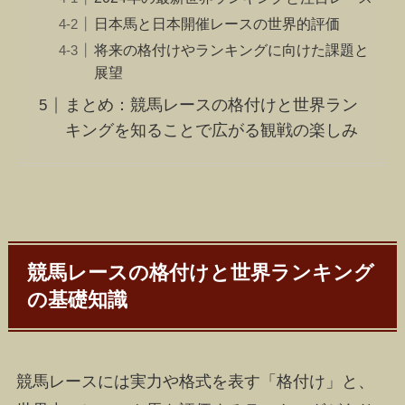
日本馬と日本開催レースの世界的評価
将来の格付けやランキングに向けた課題と
展望
まとめ：競馬レースの格付けと世界ラン
キングを知ることで広がる観戦の楽しみ
競馬レースの格付けと世界ランキング
の基礎知識
競馬レースには実力や格式を表す「格付け」と、