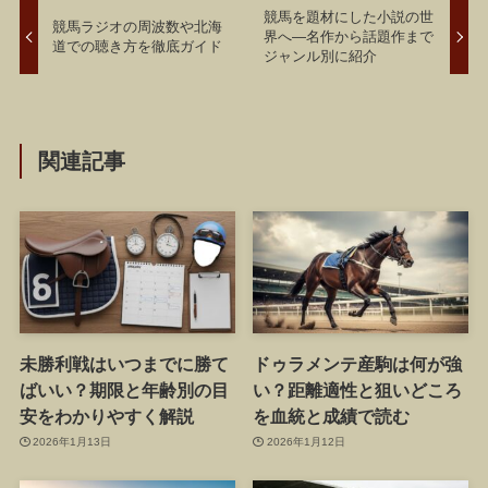
競馬を題材にした小説の世
競馬ラジオの周波数や北海
界へ―名作から話題作まで
道での聴き方を徹底ガイド
ジャンル別に紹介
関連記事
未勝利戦はいつまでに勝て
ドゥラメンテ産駒は何が強
ばいい？期限と年齢別の目
い？距離適性と狙いどころ
安をわかりやすく解説
を血統と成績で読む
2026年1月13日
2026年1月12日