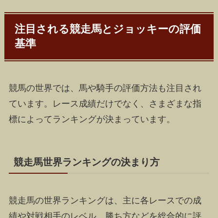
注目される競走馬とジョッキーの評価
基準
競馬の世界では、馬や騎手の評価方法も注目され
ています。レース成績だけでなく、さまざまな指
標によってランキングが決まっています。
競走馬世界ランキングの決まり方
競走馬の世界ランキングは、主に各レースでの成
績や対戦相手のレベル、勝ち方などを総合的に評