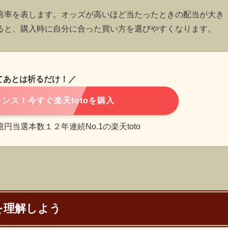
倍率を表します。オッズが高いほど当たったときの配当が大き
ると、購入時に自分に合った買い方を選びやすくなります。
てあとは祈るだけ！／
ンス！今すぐ楽天totoを購入
当選本数１２年連続No.1の楽天toto
を理解しよう