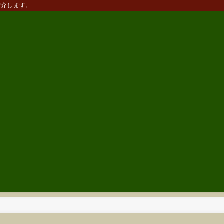
紹介します。