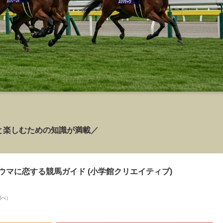
と楽しむための知識が満載／
マに恋する競馬ガイド (小学館クリエイティブ)
n調べ）