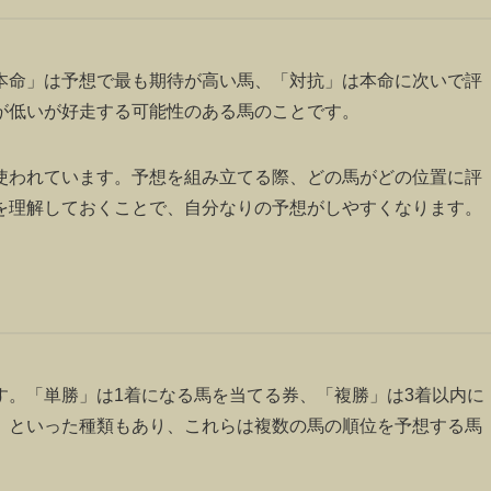
本命」は予想で最も期待が高い馬、「対抗」は本命に次いで評
が低いが好走する可能性のある馬のことです。
使われています。予想を組み立てる際、どの馬がどの位置に評
を理解しておくことで、自分なりの予想がしやすくなります。
す。「単勝」は1着になる馬を当てる券、「複勝」は3着以内に
」といった種類もあり、これらは複数の馬の順位を予想する馬