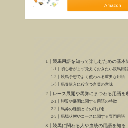
Amazon
競馬用語を知って楽しむための基本
初心者がまず覚えておきたい競馬用
競馬予想でよく使われる重要な用語
馬券購入に役立つ言葉の意味
レース展開や馬券にまつわる用語を
脚質や展開に関する用語の特徴
馬券の種類とその呼び名
馬場状態やコースに関する専門用語
競馬に関わる人や血統の用語を知る