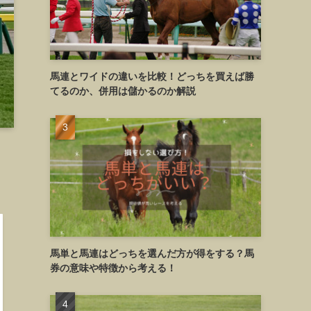
馬連とワイドの違いを比較！どっちを買えば勝
てるのか、併用は儲かるのか解説
馬単と馬連はどっちを選んだ方が得をする？馬
券の意味や特徴から考える！