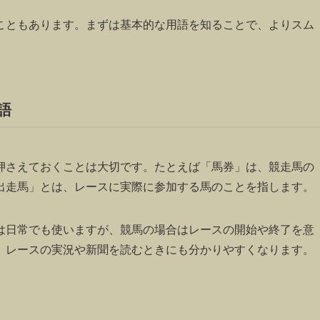
こともあります。まずは基本的な用語を知ることで、よりスム
語
押さえておくことは大切です。たとえば「馬券」は、競走馬の
出走馬」とは、レースに実際に参加する馬のことを指します。
は日常でも使いますが、競馬の場合はレースの開始や終了を意
、レースの実況や新聞を読むときにも分かりやすくなります。