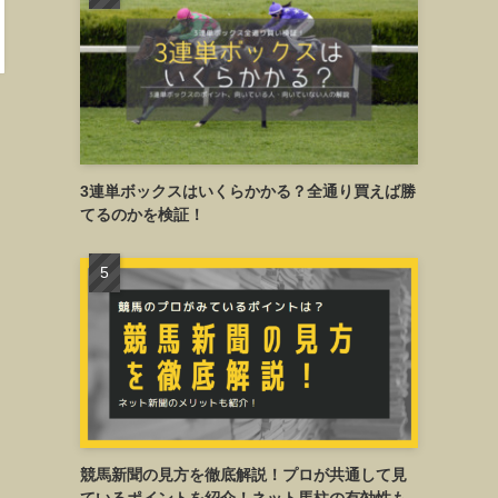
3連単ボックスはいくらかかる？全通り買えば勝
てるのかを検証！
競馬新聞の見方を徹底解説！プロが共通して見