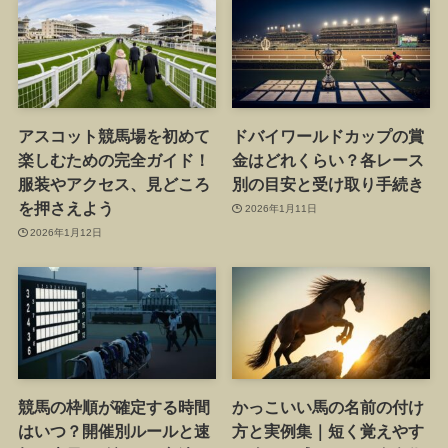
アスコット競馬場を初めて
ドバイワールドカップの賞
楽しむための完全ガイド！
金はどれくらい？各レース
服装やアクセス、見どころ
別の目安と受け取り手続き
を押さえよう
2026年1月11日
2026年1月12日
競馬の枠順が確定する時間
かっこいい馬の名前の付け
はいつ？開催別ルールと速
方と実例集｜短く覚えやす