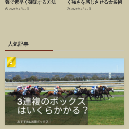
報で素早く確認する方法
く強さを感じさせる命名術
2026年1月10日
2026年1月10日
人気記事