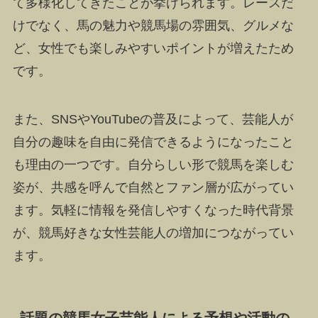
て多様化してきたことが挙げられます。レースだ
けでなく、馬の魅力や競馬場の雰囲気、グルメな
ど、女性でも楽しみやすいポイントが増えたため
です。
また、SNSやYouTubeの普及によって、芸能人が
自分の趣味を自由に発信できるようになったこと
も理由の一つです。自分らしい形で競馬を楽しむ
姿が、共感を呼んで自然とファン層が広がってい
ます。気軽に情報を発信しやすくなった時代背景
が、競馬好きな女性芸能人の増加につながってい
ます。
話題の競馬女子芸能人による予想や活動の