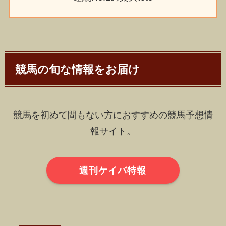
競馬の旬な情報をお届け
競馬を初めて間もない方におすすめの競馬予想情
報サイト。
週刊ケイバ特報