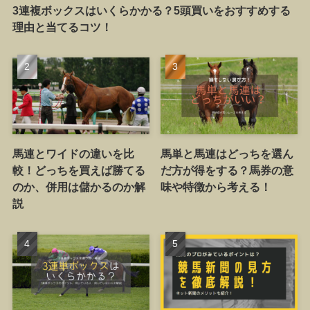
3連複ボックスはいくらかかる？5頭買いをおすすめする
理由と当てるコツ！
馬連とワイドの違いを比
馬単と馬連はどっちを選ん
較！どっちを買えば勝てる
だ方が得をする？馬券の意
のか、併用は儲かるのか解
味や特徴から考える！
説