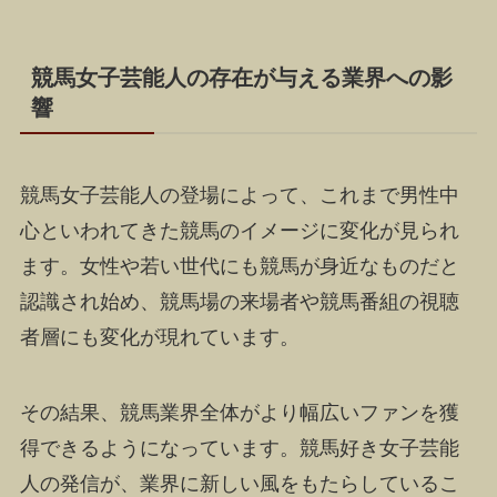
競馬女子芸能人の存在が与える業界への影
響
競馬女子芸能人の登場によって、これまで男性中
心といわれてきた競馬のイメージに変化が見られ
ます。女性や若い世代にも競馬が身近なものだと
認識され始め、競馬場の来場者や競馬番組の視聴
者層にも変化が現れています。
その結果、競馬業界全体がより幅広いファンを獲
得できるようになっています。競馬好き女子芸能
人の発信が、業界に新しい風をもたらしているこ