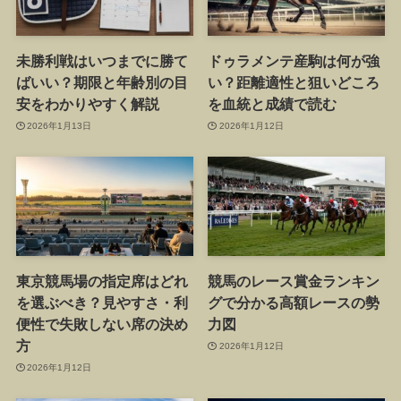
未勝利戦はいつまでに勝て
ドゥラメンテ産駒は何が強
ばいい？期限と年齢別の目
い？距離適性と狙いどころ
安をわかりやすく解説
を血統と成績で読む
2026年1月13日
2026年1月12日
東京競馬場の指定席はどれ
競馬のレース賞金ランキン
を選ぶべき？見やすさ・利
グで分かる高額レースの勢
便性で失敗しない席の決め
力図
方
2026年1月12日
2026年1月12日