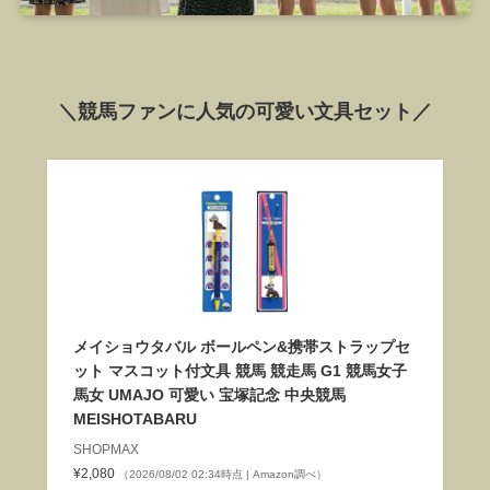
＼競馬ファンに人気の可愛い文具セット／
メイショウタバル ボールペン&携帯ストラップセ
ット マスコット付文具 競馬 競走馬 G1 競馬女子
馬女 UMAJO 可愛い 宝塚記念 中央競馬
MEISHOTABARU
SHOPMAX
¥2,080
（2026/08/02 02:34時点 | Amazon調べ）