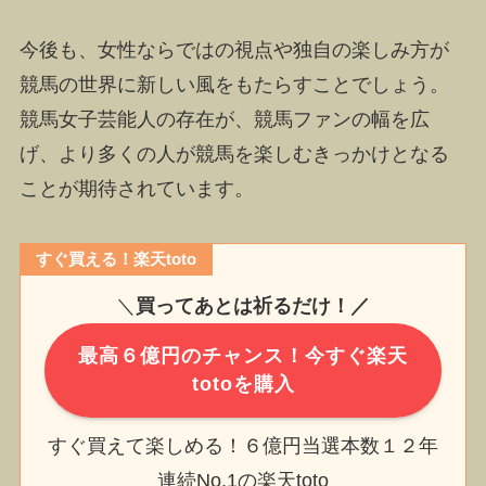
今後も、女性ならではの視点や独自の楽しみ方が
競馬の世界に新しい風をもたらすことでしょう。
競馬女子芸能人の存在が、競馬ファンの幅を広
げ、より多くの人が競馬を楽しむきっかけとなる
ことが期待されています。
すぐ買える！楽天toto
＼
買ってあとは祈るだけ！／
最高６億円のチャンス！今すぐ楽天
totoを購入
すぐ買えて楽しめる！６億円当選本数１２年
連続No.1の楽天toto