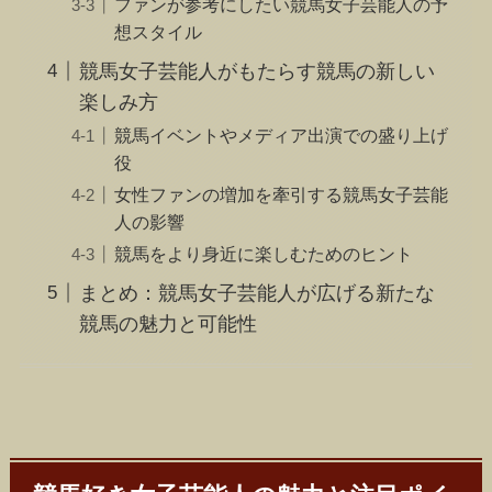
ファンが参考にしたい競馬女子芸能人の予
想スタイル
競馬女子芸能人がもたらす競馬の新しい
楽しみ方
競馬イベントやメディア出演での盛り上げ
役
女性ファンの増加を牽引する競馬女子芸能
人の影響
競馬をより身近に楽しむためのヒント
まとめ：競馬女子芸能人が広げる新たな
競馬の魅力と可能性