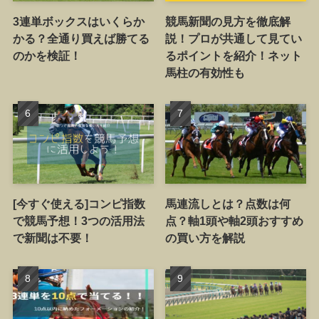
3連単ボックスはいくらか
競馬新聞の見方を徹底解
かる？全通り買えば勝てる
説！プロが共通して見てい
のかを検証！
るポイントを紹介！ネット
馬柱の有効性も
[今すぐ使える]コンピ指数
馬連流しとは？点数は何
で競馬予想！3つの活用法
点？軸1頭や軸2頭おすすめ
で新聞は不要！
の買い方を解説