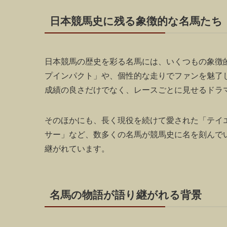
日本競馬史に残る象徴的な名馬たち
日本競馬の歴史を彩る名馬には、いくつもの象徴
プインパクト」や、個性的な走りでファンを魅了
成績の良さだけでなく、レースごとに見せるドラ
そのほかにも、長く現役を続けて愛された「テイ
サー」など、数多くの名馬が競馬史に名を刻んで
継がれています。
名馬の物語が語り継がれる背景