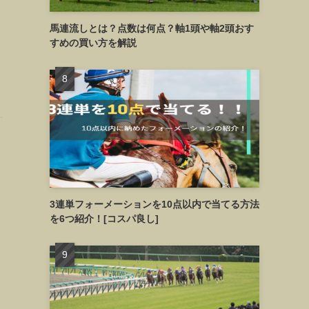
馬連流しとは？点数は何点？軸1頭や軸2頭おす
すめの買い方を解説
3連単フォーメーションを10点以内で当てる方法
を6つ紹介！[コスパ良し]