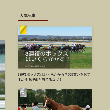
人気記事
3連複ボックスはいくらかかる？5頭買いをおす
すめする理由と当てるコツ！