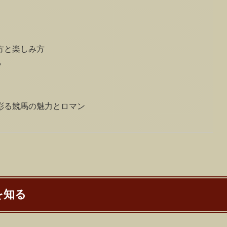
方と楽しみ方
る
彩る競馬の魅力とロマン
を知る