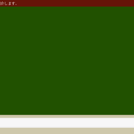
紹介します。