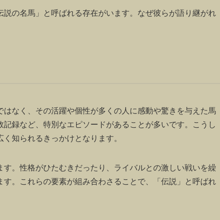
伝説の名馬」と呼ばれる存在がいます。なぜ彼らが語り継がれ
ではなく、その活躍や個性が多くの人に感動や驚きを与えた馬
敗記録など、特別なエピソードがあることが多いです。こうし
広く知られるきっかけとなります。
ます。性格がひたむきだったり、ライバルとの激しい戦いを繰
ます。これらの要素が組み合わさることで、「伝説」と呼ばれ