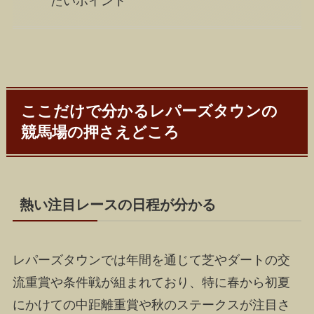
たいポイント
ここだけで分かるレパーズタウンの
競馬場の押さえどころ
熱い注目レースの日程が分かる
レパーズタウンでは年間を通じて芝やダートの交
流重賞や条件戦が組まれており、特に春から初夏
にかけての中距離重賞や秋のステークスが注目さ