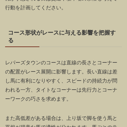
行動を計画してください。
コース形状がレースに与える影響を把握す
る
レパーズタウンのコースは直線の長さとコーナー
の配置がレース展開に影響します。長い直線は差
し馬に有利になりやすく、スピードの持続力が問
われる一方、タイトなコーナーは先行力とコーナ
ーワークの巧さを求めます。
また高低差がある場合は、上り坂で脚を使う馬と