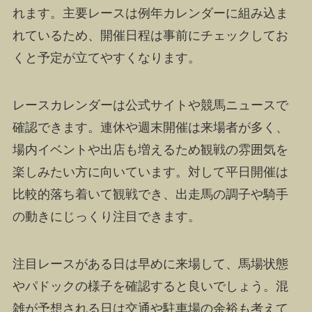
れます。主要レースは例年カレンダーに組み込ま
れているため、開催日程は事前にチェックしてお
くと予定が立てやすくなります。
レースカレンダーは公式サイトや競馬ニュースで
確認できます。連休や週末開催は来場者が多く、
場内イベントや出店も増えるため観戦の雰囲気を
楽しみたい方に向いています。対して平日開催は
比較的落ち着いて観戦でき、出走馬の調子や騎手
の動きにじっくり注目できます。
注目レースがある日は早めに来場して、馬場状態
やパドックの様子を確認すると良いでしょう。混
雑が予想される日は交通や駐車場の余裕も考えて