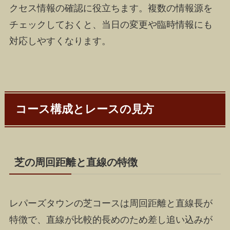
クセス情報の確認に役立ちます。複数の情報源を
チェックしておくと、当日の変更や臨時情報にも
対応しやすくなります。
コース構成とレースの見方
芝の周回距離と直線の特徴
レパーズタウンの芝コースは周回距離と直線長が
特徴で、直線が比較的長めのため差し追い込みが