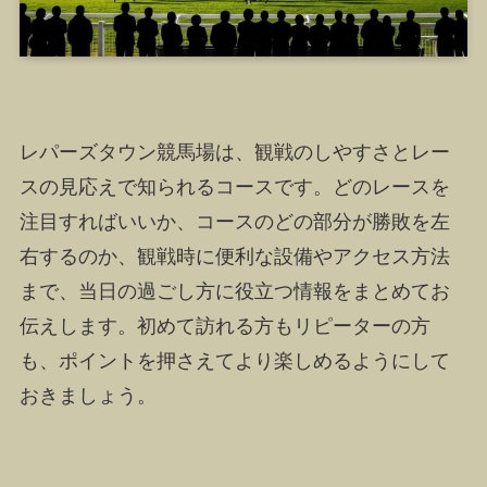
レパーズタウン競馬場は、観戦のしやすさとレー
スの見応えで知られるコースです。どのレースを
注目すればいいか、コースのどの部分が勝敗を左
右するのか、観戦時に便利な設備やアクセス方法
まで、当日の過ごし方に役立つ情報をまとめてお
伝えします。初めて訪れる方もリピーターの方
も、ポイントを押さえてより楽しめるようにして
おきましょう。