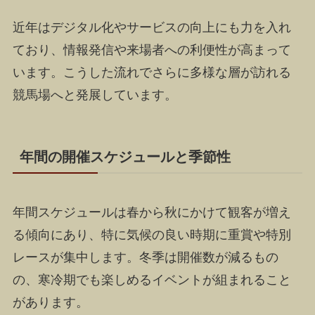
近年はデジタル化やサービスの向上にも力を入れ
ており、情報発信や来場者への利便性が高まって
います。こうした流れでさらに多様な層が訪れる
競馬場へと発展しています。
年間の開催スケジュールと季節性
年間スケジュールは春から秋にかけて観客が増え
る傾向にあり、特に気候の良い時期に重賞や特別
レースが集中します。冬季は開催数が減るもの
の、寒冷期でも楽しめるイベントが組まれること
があります。