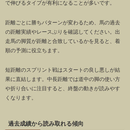
で伸びるタイプが有利になることが多いです。
距離ごとに勝ちパターンが変わるため、馬の過去
の距離実績やレースぶりを確認してください。出
走馬の脚質が距離と合致しているかを見ると、着
順の予測に役立ちます。
短距離のスプリント戦はスタートの良し悪しが結
果に直結します。中長距離では道中の脚の使い方
や折り合いに注目すると、終盤の動きが読みやす
くなります。
過去成績から読み取れる傾向