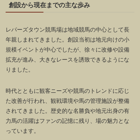
創設から現在までの主な歩み
レパーズタウン競馬場は地域競馬の中心として長
年親しまれてきました。創設当初は地元向けの小
規模イベントが中心でしたが、徐々に改修や設備
拡充が進み、大きなレースを誘致できるようにな
りました。
時代とともに観客ニーズや競馬のトレンドに応じ
た改善が行われ、観戦環境や馬の管理施設が整備
されてきました。歴史的な名勝負や地元出身の有
力馬の活躍はファンの記憶に残り、場の魅力とな
っています。