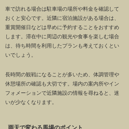
車で訪れる場合は駐車場の場所や料金を確認して
おくと安心です。近隣に宿泊施設がある場合は、
重賞開催日などは早めに予約することをおすすめ
します。滞在中に周辺の観光や食事を楽しむ場合
は、待ち時間を利用したプランも考えておくとい
いでしょう。
長時間の観戦になることが多いため、体調管理や
休憩場所の確認も大切です。場内の案内所やイン
フォメーションで近隣施設の情報を尋ねると、迷
いが少なくなります。
雨天で変わる馬場のポイント