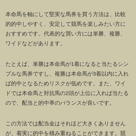
本命馬を軸にして堅実な馬券を買う方法は、比較
的的中しやすく、安定して競馬を楽しみたい方に
おすすめです。代表的な買い方には単勝、複勝、
ワイドなどがあります。
たとえば、単勝は本命馬が1着になると当たるシン
プルな馬券ですし、複勝は本命馬が3着以内に入れ
ば的中となるためリスクが低めです。また、ワイ
ドでは本命馬と対抗馬の2頭が上位に入れば当たる
ので、配当と的中率のバランスが良いです。
この方法では配当金はそれほど大きくありません
が、着実に的中を積み重ねることができます。競