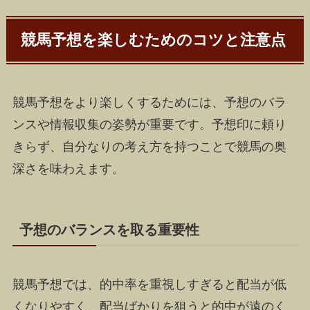
競馬予想を楽しむためのコツと注意点
競馬予想をより楽しくするためには、予想のバラ
ンスや情報収集の姿勢が重要です。予想印に頼り
きらず、自分なりの考え方を持つことで競馬の奥
深さを味わえます。
予想のバランスを取る重要性
競馬予想では、的中率を重視しすぎると配当が低
くなりやすく、配当ばかりを狙うと的中が遠のく