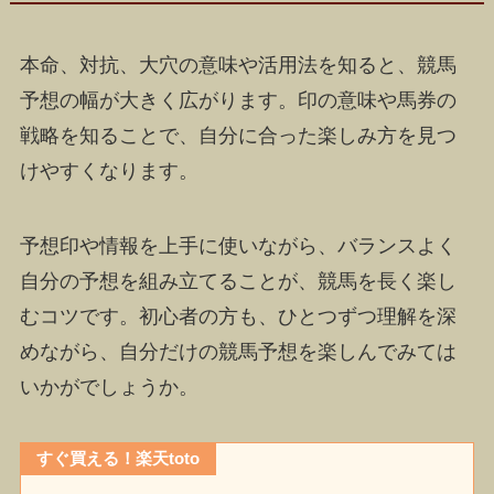
本命、対抗、大穴の意味や活用法を知ると、競馬
予想の幅が大きく広がります。印の意味や馬券の
戦略を知ることで、自分に合った楽しみ方を見つ
けやすくなります。
予想印や情報を上手に使いながら、バランスよく
自分の予想を組み立てることが、競馬を長く楽し
むコツです。初心者の方も、ひとつずつ理解を深
めながら、自分だけの競馬予想を楽しんでみては
いかがでしょうか。
すぐ買える！楽天toto