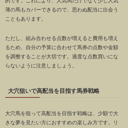
的です。これにより、人気馬だけでなく少し人気
薄の馬もカバーできるので、思わぬ配当に出会う
こともあります。
ただし、組み合わせる点数が増えると費用も増え
るため、自分の予算に合わせて馬券の点数や金額
を調整することが大切です。過度な点数買いにな
らないように注意しましょう。
大穴狙いで高配当を目指す馬券戦略
大穴馬を狙って高配当を目指す戦略は、少額で大
きな夢を見たい方におすすめの楽しみ方です。リ