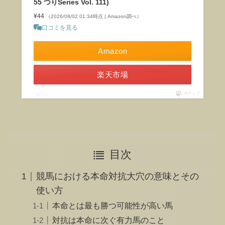
55 つりSeries Vol. 111)
¥44
（2026/08/02 01:34時点 | Amazon調べ）
口コミを見る
Amazon
楽天市場
ポチップ
目次
競馬における本命対抗大穴の意味とその
使い方
本命とは最も勝つ可能性が高い馬
対抗は本命に次ぐ有力馬のこと