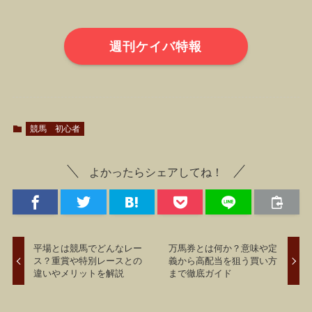
週刊ケイバ特報
競馬 初心者
よかったらシェアしてね！
平場とは競馬でどんなレー
万馬券とは何か？意味や定
ス？重賞や特別レースとの
義から高配当を狙う買い方
違いやメリットを解説
まで徹底ガイド