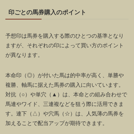
印ごとの馬券購入のポイント
予想印は馬券を購入する際のひとつの基準となり
ますが、それぞれの印によって買い方のポイント
が異なります。
本命印（◎）が付いた馬は的中率が高く、単勝や
複勝、軸馬に据えた馬券の購入に向いています。
対抗（○）や単穴（▲）は、本命との組み合わせで
馬連やワイド、三連複などを狙う際に活用できま
す。連下（△）や穴馬（☆）は、人気薄の馬券を
加えることで配当アップが期待できます。