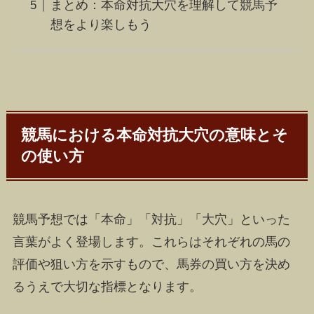
まとめ：本命対抗大穴を理解して競馬予
想をより楽しもう
競馬における本命対抗大穴の意味とそ
の使い方
競馬予想では「本命」「対抗」「大穴」といった
言葉がよく登場します。これらはそれぞれの馬の
評価や狙い方を示すもので、馬券の買い方を決め
るうえで大切な指標となります。