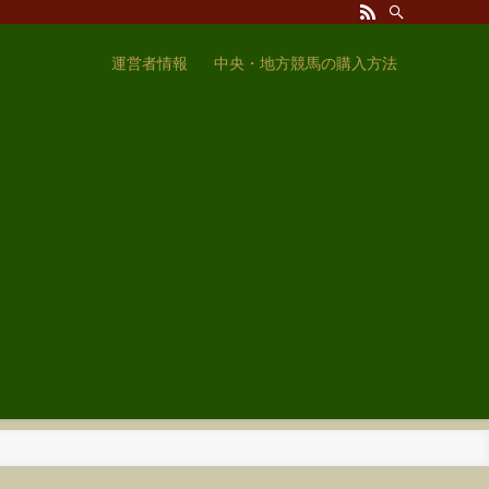
運営者情報
中央・地方競馬の購入方法