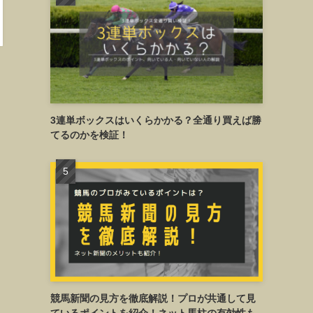
3連単ボックスはいくらかかる？全通り買えば勝
てるのかを検証！
競馬新聞の見方を徹底解説！プロが共通して見