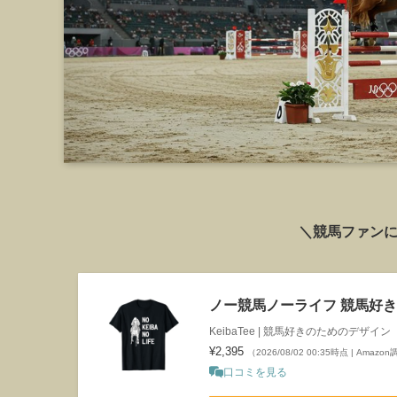
＼競馬ファンに
ノー競馬ノーライフ 競馬好き 
KeibaTee | 競馬好きのためのデザイン
¥2,395
（2026/08/02 00:35時点 | Amazo
口コミを見る