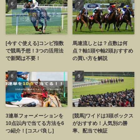
[今すぐ使える]コンピ指数
馬連流しとは？点数は何
で競馬予想！3つの活用法
点？軸1頭や軸2頭おすすめ
で新聞は不要！
の買い方を解説
3連単フォーメーションを
[競馬]ワイドは3頭ボックス
10点以内で当てる方法を6
がおすすめ！人気別の勝
つ紹介！[コスパ良し]
率、配当で検証