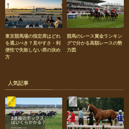
東京競馬場の指定席はどれ
競馬のレース賞金ランキン
を選ぶべき？見やすさ・利
グで分かる高額レースの勢
便性で失敗しない席の決め
力図
方
人気記事