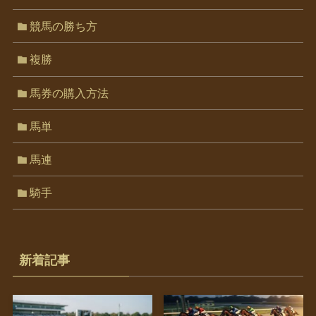
競馬の勝ち方
複勝
馬券の購入方法
馬単
馬連
騎手
新着記事