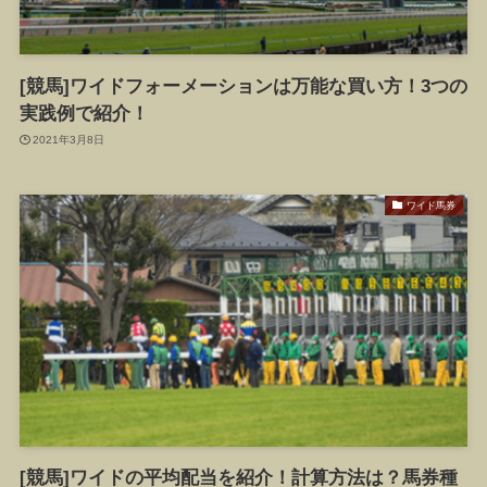
[競馬]ワイドフォーメーションは万能な買い方！3つの
実践例で紹介！
2021年3月8日
ワイド馬券
[競馬]ワイドの平均配当を紹介！計算方法は？馬券種