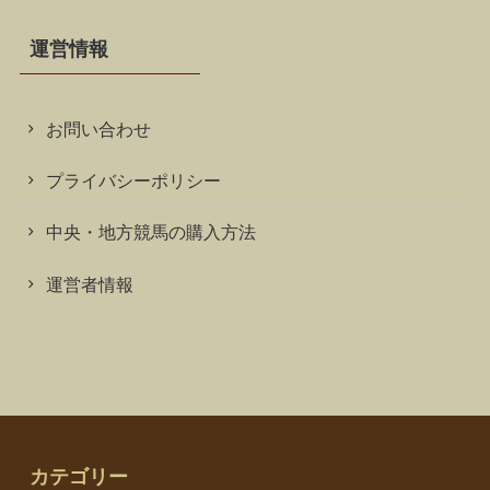
運営情報
お問い合わせ
プライバシーポリシー
中央・地方競馬の購入方法
運営者情報
カテゴリー