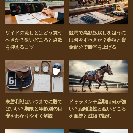
ワイドの流しとはどう買う
競馬で高額払戻しを狙うに
べきか？狙いどころと点数
は何をすべきか？券種と資
を抑えるコツ
金配分で勝率を上げる
未勝利戦はいつまでに勝て
ドゥラメンテ産駒は何が強
ばいい？期限と年齢別の目
い？距離適性と狙いどころ
安をわかりやすく解説
を血統と成績で読む