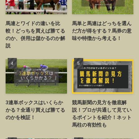
馬連とワイドの違いを比
馬単と馬連はどっちを選ん
較！どっちを買えば勝てる
だ方が得をする？馬券の意
のか、併用は儲かるのか解
味や特徴から考える！
説
3連単ボックスはいくらか
競馬新聞の見方を徹底解
かる？全通り買えば勝てる
説！プロが共通して見てい
のかを検証！
るポイントを紹介！ネット
馬柱の有効性も