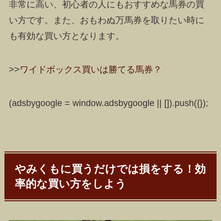
非常に高い、初心者の人にもおすすめな馬券の買
い方です。また、おもわぬ万馬券を取りたい時に
も有効な買い方となります。
>>
ワイドボックス買いは勝てる馬券？
(adsbygoogle = window.adsbygoogle || []).push({});
やみくもに買うだけでは損をする！効
率的な買い方をしよう