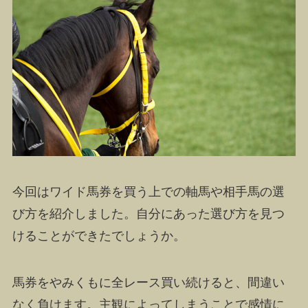
今回はワイド馬券を買う上での軸馬や相手馬の選
び方を紹介しました。自分にあった選び方を見つ
けることができたでしょうか。
馬券をやみくもに全レース買い続けると、間違い
なく負けます。
主観によってしまうことで感情に