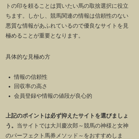
トの印を頼ることは買いたい馬の取捨選択に役立
ちます。しかし、
競馬関連の情報は信頼性のない
悪質な情報があふれているので優良なサイトを見
極めることが重要
となります。
具体的な見極め方
情報の信頼性
回収率の高さ
会員登録や情報の値段が良心的
上記のポイントは必ず抑えたサイトを選びましょ
う。
当サイトでは大川慶次郎～競馬の神様と女神
のパーフェクト馬券メソッド～をおすすめしま