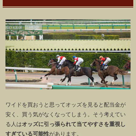
ワイドを買おうと思ってオッズを見ると配当金が
安く、買う気がなくなってしまう。そう考えてい
る人は
オッズに引っ張られて当てやすさを重視し
すぎている可能性
があります。