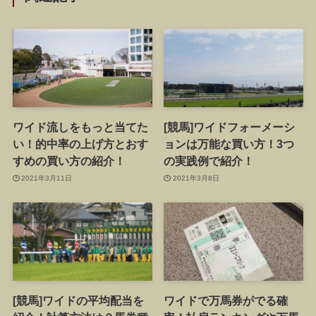
ワイド流しをもっと当てた
[競馬]ワイドフォーメーシ
い！的中率の上げ方とおす
ョンは万能な買い方！3つ
すめの買い方の紹介！
の実践例で紹介！
2021年3月11日
2021年3月8日
[競馬]ワイドの平均配当を
ワイドで万馬券がでる確