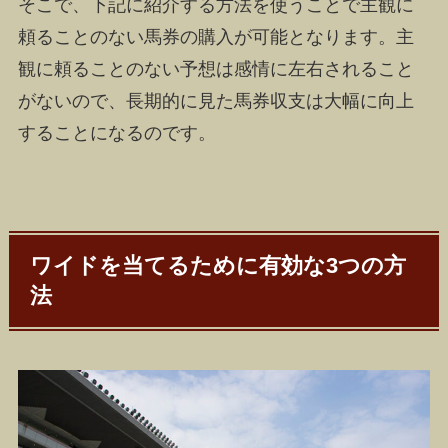
そこで、下記に紹介する方法を使うことで主観に
頼ることのない馬券の購入が可能となります。主
観に頼ることのない予想は感情に左右されること
がないので、長期的に見た馬券収支は大幅に向上
することになるのです。
ワイドを当てるために有効な3つの方
法