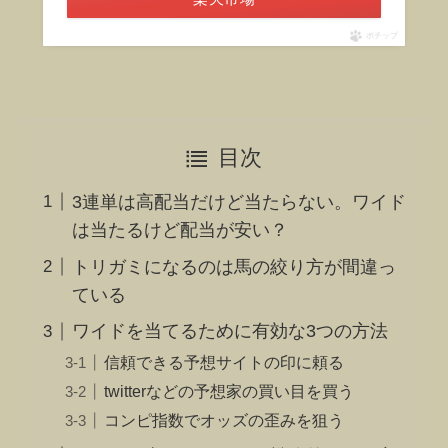
ポチップ
目次
3連単は高配当だけど当たらない。ワイド
は当たるけど配当が安い？
トリガミになるのは馬の絞り方が間違っ
ている
ワイドを当てるために有効な3つの方法
信頼できる予想サイトの印に頼る
twitterなどの予想家の買い目を買う
コンピ指数でオッズの歪みを狙う