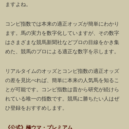
ますよね。
コンピ指数では本来の適正オッズが簡単にわかり
ます。
馬の実力を数字化していますが、その数字
はさまざまな競馬新聞社などプロの目線をかき集
めた、競馬のプロによる適正な数字を示します。
リアルタイムのオッズとコンピ指数の適正オッズ
の差を見比べれば、簡単に本来の人気馬を知るこ
とが可能です。コンピ指数は昔から研究が続けら
れている唯一の指数です。競馬に勝ちたい人はぜ
ひ登録をおすすめします。
《公式》極ウマ・プレミアム