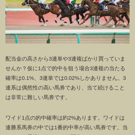
配当金の高さから3連単や3連複ばかり買っていま
せんか？仮に1点で的中を狙う場合3連複の当たる
確率は0.1%、3連単では0.02%しかありません。3
連系は偶然性の高い馬券であり、当て続けること
は非常に難しい馬券です。
ワイド1点の的中確率は約2%あります。
ワイドは
連勝系馬券の中では1番的中率が高い馬券です。
当