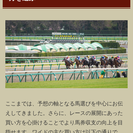
ここまでは、予想の軸となる馬選びを中心にお伝
えしてきました。さらに、レースの展開にあった
買い方を心掛けることでより馬券収支の向上を目
指せます。ワイドの主な買い方は以下の通りで