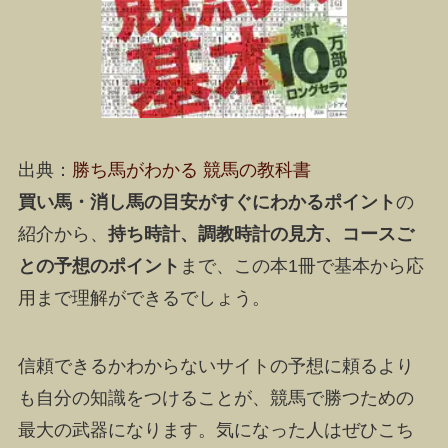
出典：
勝ち馬がわかる 競馬の教科書
買い馬・消し馬の目安がすぐにわかるポイント
の
紹介から、
持ち時計、調教時計の見方、コースご
との予想のポイント
まで、この本1冊で
基本から応
用まで理解ができる
でしょう。
信頼できるかわからないサイトの予想に頼るより
も自分の知識をつけることが、競馬で勝つための
最大の武器になります。
気になった人はぜひこち