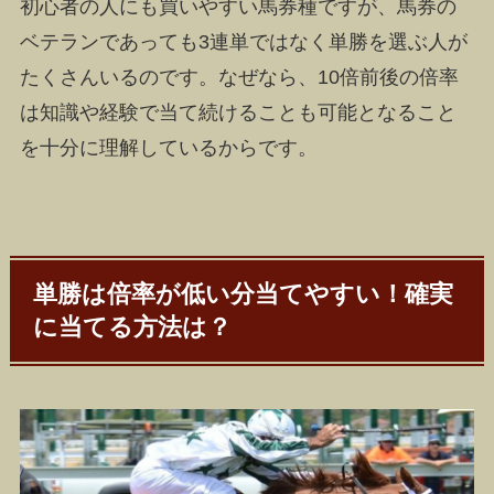
初心者の人にも買いやすい馬券種ですが、馬券の
ベテランであっても3連単ではなく単勝を選ぶ人が
たくさんいるのです。なぜなら、10倍前後の倍率
は知識や経験で当て続けることも可能となること
を十分に理解しているからです。
単勝は倍率が低い分当てやすい！確実
に当てる方法は？