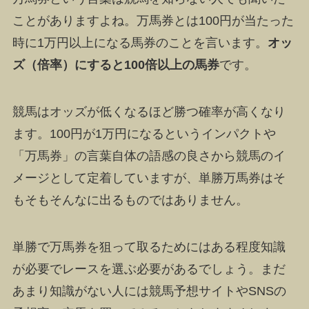
ことがありますよね。
万馬券とは100円が当たった
時に1万円以上になる馬券
のことを言います。
オッ
ズ（倍率）にすると100倍以上の馬券
です。
競馬はオッズが低くなるほど勝つ確率が高くなり
ます。100円が1万円になるというインパクトや
「万馬券」の言葉自体の語感の良さから競馬のイ
メージとして定着していますが、単勝万馬券はそ
もそもそんなに出るものではありません。
単勝で万馬券を狙って取るためにはある程度知識
が必要でレースを選ぶ必要があるでしょう。まだ
あまり知識がない人には競馬予想サイトやSNSの