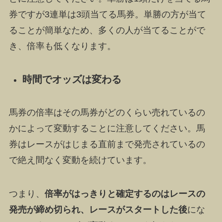
券ですが3連単は3頭当てる馬券。単勝の方が当て
ることが簡単なため、多くの人が当てることがで
き、倍率も低くなります。
時間でオッズは変わる
馬券の倍率はその
馬券がどのくらい売れているの
かによって変動する
ことに注意してください。馬
券はレースがはじまる直前まで発売されているの
で絶え間なく変動を続けています。
つまり、
倍率がはっきりと確定するのはレースの
発売が締め切られ、レースがスタートした後
にな