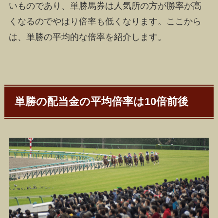
いものであり、
単勝馬券は人気所の方が勝率が高
くなるのでやはり倍率も低くなります。
ここから
は、単勝の平均的な倍率を紹介します。
単勝の配当金の平均倍率は10倍前後