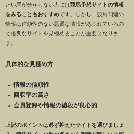
たい馬が分からない人には
競馬予想サイトの情報
をみることもおすすめ
です。しかし、競馬関連の
情報は信頼性のない悪質な情報があふれているの
で優良なサイトを見極めることが重要となりま
す。
具体的な見極め方
情報の信頼性
回収率の高さ
会員登録や情報の値段が良心的
上記のポイントは必ず抑えたサイトを選びましょ