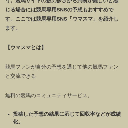
う。競馬サイトの数の多さから判断が難しいと感
じる場合には競馬専用SNSの予想もおすすめで
す。ここでは競馬専用SNS「ウマスマ」を紹介し
ます。
【ウマスマとは】
競馬ファンが自分の予想を通じて他の競馬ファン
と交流できる
無料の競馬のコミュニティサービス。
投稿した予想の結果に応じて回収率などが成績
化。