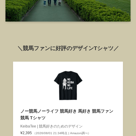
＼競馬ファンに好評のデザインTシャツ／
ノー競馬ノーライフ 競馬好き 馬好き 競馬ファン
競馬 Tシャツ
KeibaTee | 競馬好きのためのデザイン
¥2,395
（2026/08/01 21:34時点 | Amazon調べ）