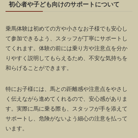
初心者や子ども向けのサポートについて
乗馬体験は初めての方や小さなお子様でも安心し
て参加できるよう、スタッフが丁寧にサポートし
てくれます。体験の前には乗り方や注意点を分か
りやすく説明してもらえるため、不安な気持ちを
和らげることができます。
特にお子様には、馬との距離感や注意点をやさし
く伝えながら進めてくれるので、安心感がありま
す。実際に馬に乗る際も、スタッフが手を添えて
サポートし、危険がないよう細心の注意を払って
います。