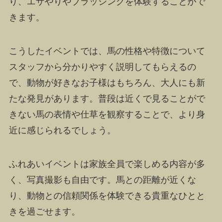
り、エサやりやブラッシングを体験することがで
きます。
こうしたイベントでは、馬の性格や特徴について
スタッフから分かりやすく説明してもらえるの
で、動物が好きなお子様はもちろん、大人にも新
たな発見があります。普段は近くで見ることがで
きない馬の表情や仕草を観察することで、より身
近に感じられるでしょう。
ふれあいイベントは家族全員で楽しめる内容が多
く、写真撮影も自由です。馬との距離が近くな
り、動物との信頼関係を体験できる貴重なひとと
きを過ごせます。