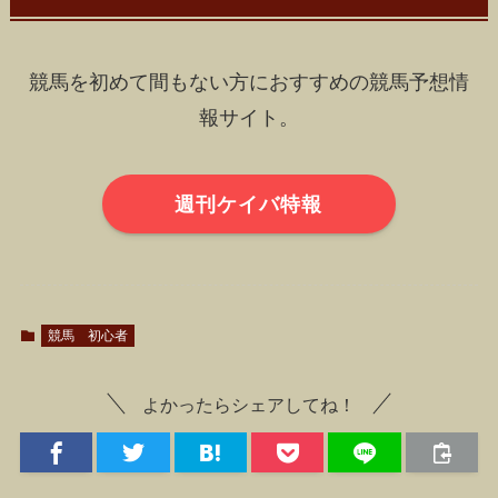
競馬を初めて間もない方におすすめの競馬予想情
報サイト。
週刊ケイバ特報
競馬 初心者
よかったらシェアしてね！