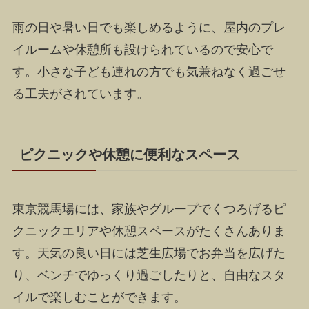
雨の日や暑い日でも楽しめるように、屋内のプレ
イルームや休憩所も設けられているので安心で
す。小さな子ども連れの方でも気兼ねなく過ごせ
る工夫がされています。
ピクニックや休憩に便利なスペース
東京競馬場には、家族やグループでくつろげるピ
クニックエリアや休憩スペースがたくさんありま
す。天気の良い日には芝生広場でお弁当を広げた
り、ベンチでゆっくり過ごしたりと、自由なスタ
イルで楽しむことができます。