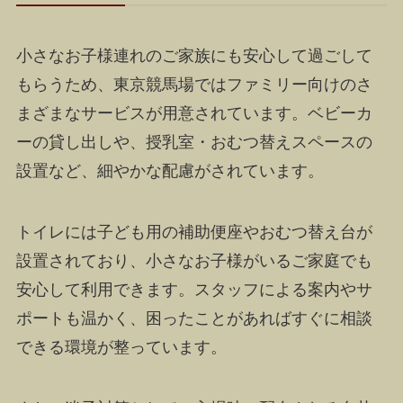
小さなお子様連れのご家族にも安心して過ごして
もらうため、東京競馬場ではファミリー向けのさ
まざまなサービスが用意されています。ベビーカ
ーの貸し出しや、授乳室・おむつ替えスペースの
設置など、細やかな配慮がされています。
トイレには子ども用の補助便座やおむつ替え台が
設置されており、小さなお子様がいるご家庭でも
安心して利用できます。スタッフによる案内やサ
ポートも温かく、困ったことがあればすぐに相談
できる環境が整っています。