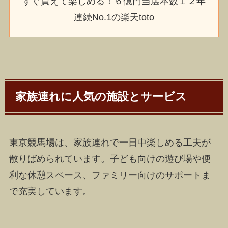
すぐ買えて楽しめる！６億円当選本数１２年
連続No.1の楽天toto
家族連れに人気の施設とサービス
東京競馬場は、家族連れで一日中楽しめる工夫が
散りばめられています。子ども向けの遊び場や便
利な休憩スペース、ファミリー向けのサポートま
で充実しています。