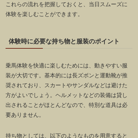
これらの流れを把握しておくと、当日スムーズに
体験を楽しむことができます。
体験時に必要な持ち物と服装のポイント
乗馬体験を快適に楽しむためには、動きやすい服
装が大切です。基本的には長ズボンと運動靴が推
奨されており、スカートやサンダルなどは避けた
方がよいでしょう。ヘルメットなどの装備は貸し
出されることがほとんどなので、特別な道具は必
要ありません。
持ち物としては、以下のようなものを用意すると