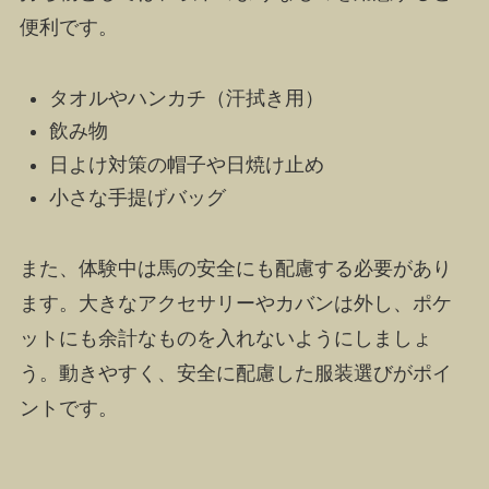
便利です。
タオルやハンカチ（汗拭き用）
飲み物
日よけ対策の帽子や日焼け止め
小さな手提げバッグ
また、体験中は馬の安全にも配慮する必要があり
ます。大きなアクセサリーやカバンは外し、ポケ
ットにも余計なものを入れないようにしましょ
う。動きやすく、安全に配慮した服装選びがポイ
ントです。