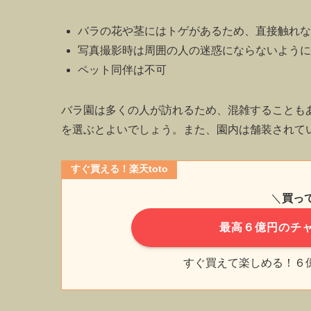
バラの花や茎にはトゲがあるため、直接触れな
写真撮影時は周囲の人の迷惑にならないように
ペット同伴は不可
バラ園は多くの人が訪れるため、混雑することも
を選ぶとよいでしょう。また、園内は舗装されて
すぐ買える！楽天toto
＼
買っ
最高６億円のチャ
すぐ買えて楽しめる！６億円