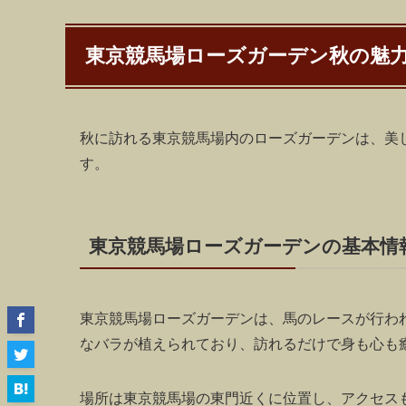
東京競馬場ローズガーデン秋の魅
秋に訪れる東京競馬場内のローズガーデンは、美
す。
東京競馬場ローズガーデンの基本情
東京競馬場ローズガーデンは、馬のレースが行わ
なバラが植えられており、訪れるだけで身も心も
場所は東京競馬場の東門近くに位置し、アクセス