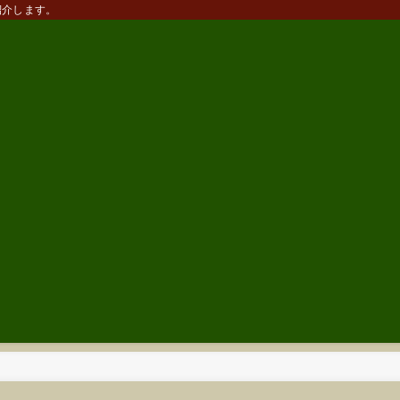
紹介します。