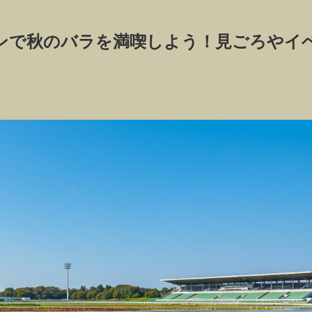
ンで秋のバラを満喫しよう！見ごろやイ