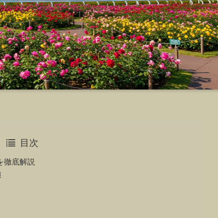
目次
を徹底解説
報