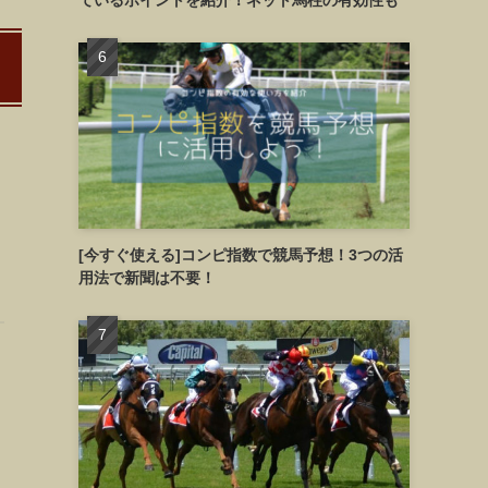
ているポイントを紹介！ネット馬柱の有効性も
[今すぐ使える]コンピ指数で競馬予想！3つの活
用法で新聞は不要！