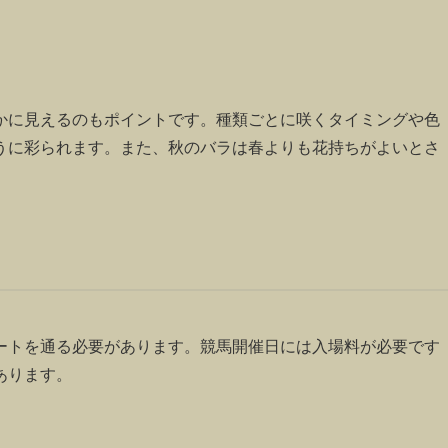
かに見えるのもポイントです。種類ごとに咲くタイミングや色
うに彩られます。また、秋のバラは春よりも花持ちがよいとさ
ートを通る必要があります。競馬開催日には入場料が必要です
あります。