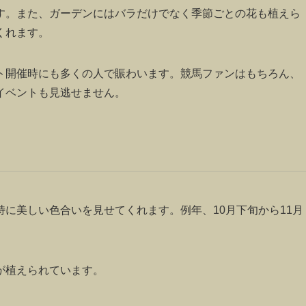
す。また、ガーデンにはバラだけでなく季節ごとの花も植えら
くれます。
ト開催時にも多くの人で賑わいます。競馬ファンはもちろん、
イベントも見逃せません。
に美しい色合いを見せてくれます。例年、10月下旬から11月
が植えられています。