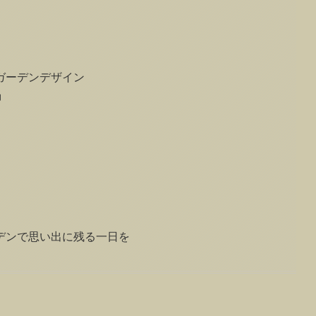
ガーデンデザイン
力
デンで思い出に残る一日を