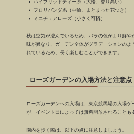
ハイブリッドティー系（大輪、香り高い）
フロリバンダ系（中輪、まとまった花つき）
ミニチュアローズ（小さく可憐）
秋は空気が澄んでいるため、バラの色がより鮮や
味が異なり、ガーデン全体がグラデーションのよ
れているため、長く楽しむことができます。
ローズガーデンの入場方法と注意点
ローズガーデンへの入場は、東京競馬場の入場ゲ
が、イベント日によっては無料開放されることも
園内を歩く際は、以下の点に注意しましょう。