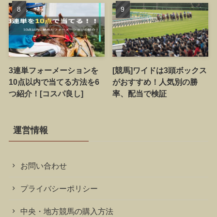
3連単フォーメーションを
[競馬]ワイドは3頭ボックス
10点以内で当てる方法を6
がおすすめ！人気別の勝
つ紹介！[コスパ良し]
率、配当で検証
運営情報
お問い合わせ
プライバシーポリシー
中央・地方競馬の購入方法