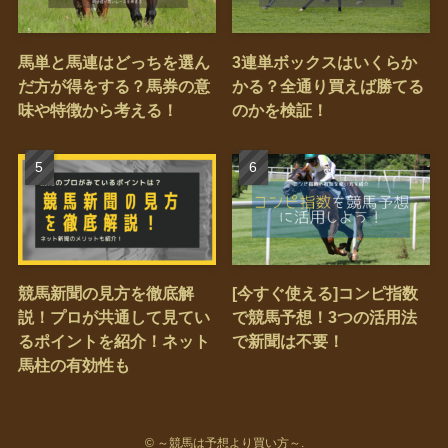
馬単と馬連はどっちを選ん
3連単ボックスはいくらか
だ方が得をする？馬券の意
かる？全通り買えば勝てる
味や特徴から考える！
のかを検証！
競馬新聞の見方を徹底解
[今すぐ使える]コンピ指数
説！プロが共通して見てい
で競馬予想！3つの活用法
るポイントを紹介！ネット
で新聞は不要！
馬柱の有効性も
©
～競馬は予想より買い方～.