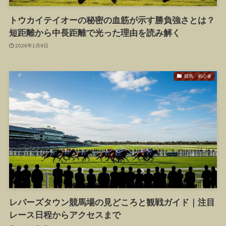
トウカイテイオーの秘密の血筋が示す勝負強さとは？
短距離から中長距離で光った理由を読み解く
2026年1月9日
競馬 初心者
レパーズタウン競馬場の見どころと観戦ガイド｜注目
レース日程からアクセスまで