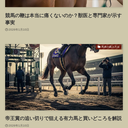
競馬の鞭は本当に痛くないのか？獣医と専門家が示す
事実
2026年1月10日
馬券の購入方法
帝王賞の追い切りで狙える有力馬と買いどころを解説
2026年1月10日