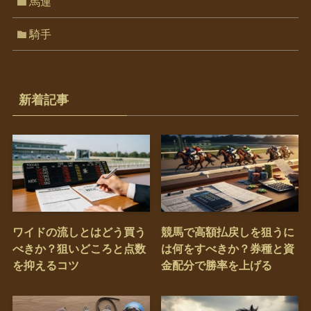
馬連
騎手
新着記事
ワイドの流しとはどう買う
競馬で高額払戻しを狙うに
べきか？狙いどころと点数
は何をすべきか？券種と資
を抑えるコツ
金配分で勝率を上げる