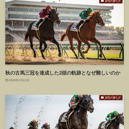
競馬の勝ち方
秋の古馬三冠を達成した2頭の軌跡となぜ難しいのか
2026年1月11日
競馬の勝ち方