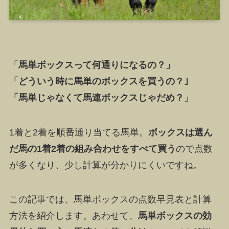
「
馬単ボックスって何通りになるの？」
「どういう時に馬単のボックスを買うの？｣
「馬単じゃなくて馬連ボックスじゃだめ？」
1着と2着を順番通り当てる馬単。
ボックスは選ん
だ馬の1着2着の組み合わせをすべて買う
ので点数
が多くなり、少し計算が分かりにくいですね。
この記事では、
馬単ボックスの点数早見表と計算
方法を紹介します。
あわせて、
馬単ボックスの効