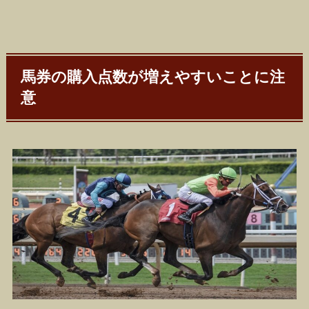
馬券の購入点数が増えやすいことに注
意