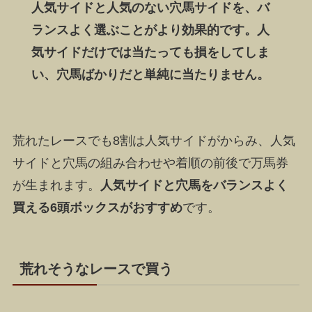
人気サイドと人気のない穴馬サイドを、バ
ランスよく選ぶことがより効果的です。人
気サイドだけでは当たっても損をしてしま
い、穴馬ばかりだと単純に当たりません。
荒れたレースでも8割は人気サイドがからみ、人気
サイドと穴馬の組み合わせや着順の前後で万馬券
が生まれます。
人気サイドと穴馬をバランスよく
買える6頭ボックスがおすすめ
です。
荒れそうなレースで買う