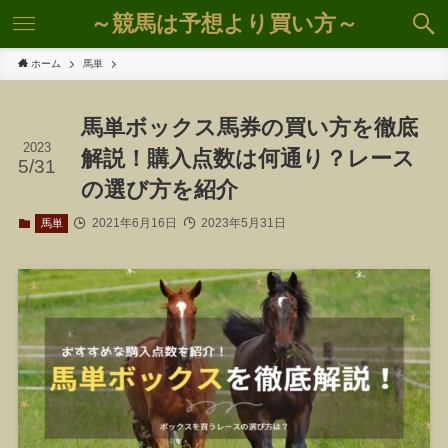
～競馬は予想より買い方～
ホーム
馬単
馬単ボックス馬券の買い方を徹底
2023
解説！購入点数は何通り？レース
5/31
の選び方を紹介
2021年6月16日
2023年5月31日
馬単