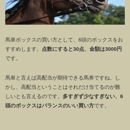
馬単ボックスの買い方として、
6頭のボックスをお
すすめ
します。
点数にすると30点、金額は3000円
です。
馬単と言えば高配当が期待できる馬券ですね。し
かし、高配当ということはそれだけ当てるのが難
しいとも言えるのです。
多すぎず少なすぎない、6
頭のボックスはバランスのいい買い方
です。