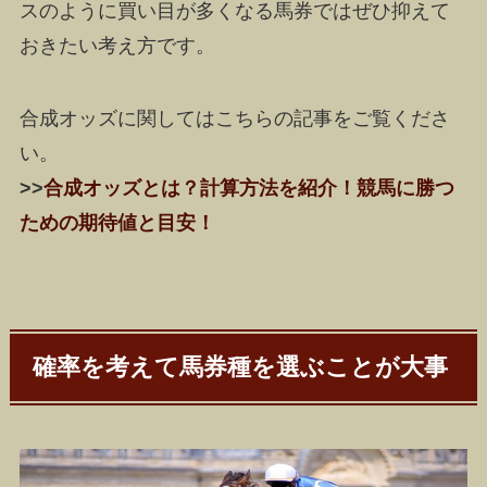
スのように買い目が多くなる馬券ではぜひ抑えて
おきたい考え方です。
合成オッズに関してはこちらの記事をご覧くださ
い。
>>
合成オッズとは？計算方法を紹介！競馬に勝つ
ための期待値と目安！
確率を考えて馬券種を選ぶことが大事