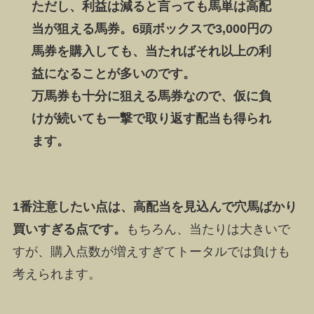
ただし、利益は減ると言っても馬単は高配
当が狙える馬券。6頭ボックスで3,000円の
馬券を購入しても、当たればそれ以上の利
益になることが多いのです。
万馬券も十分に狙える馬券なので、仮に負
けが続いても一撃で取り返す配当も得られ
ます。
1番注意したい点は、高配当を見込んで穴馬ばかり
買いすぎる点
です
。
もちろん、当たりは大きいで
すが、購入点数が増えすぎてトータルでは負けも
考えられます。