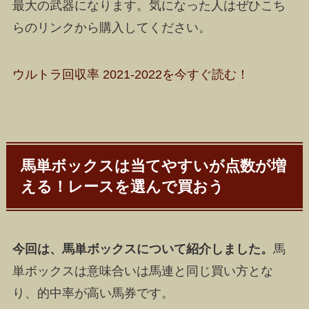
最大の武器になります。
気になった人はぜひこち
らのリンクから購入してください。
ウルトラ回収率 2021-2022を今すぐ読む！
馬単ボックスは当てやすいが点数が増
える！レースを選んで買おう
今回は、馬単ボックスについて紹介しました。
馬
単ボックスは意味合いは馬連と同じ買い方とな
り、的中率が高い馬券です。