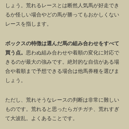
しょう。
荒れるレースとは断然人気馬が好走でき
るか怪しい場合やどの馬が勝ってもおかしくない
レースを指します。
ボックスの特徴は選んだ馬の組み合わせをすべて
買う点。
思わぬ組み合わせや着順の変化に対応で
きるのが最大の強みです。絶対的な自信がある場
合や着順まで予想できる場合は他馬券種を選びま
しょう。
ただし、荒れそうなレースの判断は非常に難しい
ものです。荒れると思ったらガチガチ、荒れすぎ
て大波乱。よくあることです。