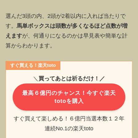
選んだ3頭の内、2頭が2着以内に入れば当たりで
す。
馬単ボックスは頭数が多くなるほど点数が増
えます
が、何通りになるのかは早見表や簡単な計
算からわかります。
すぐ買える！楽天toto
＼
買ってあとは祈るだけ！／
最高６億円のチャンス！今すぐ楽天
totoを購入
すぐ買えて楽しめる！６億円当選本数１２年
連続No.1の楽天toto