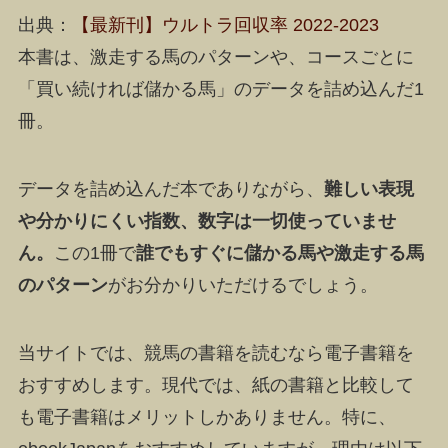
出典：
【最新刊】ウルトラ回収率 2022-2023
本書は、
激走する馬のパターンや、コースごとに
「買い続ければ儲かる馬」のデータを詰め込んだ
1
冊。
データを詰め込んだ本でありながら、
難しい表現
や分かりにくい指数、数字は一切使っていませ
ん。
この1冊で
誰でもすぐに儲かる馬や激走する馬
のパターン
がお分かりいただけるでしょう。
当サイトでは、
競馬の書籍を読むなら電子書籍を
おすすめ
します。現代では、紙の書籍と比較して
も電子書籍はメリットしかありません。特に、