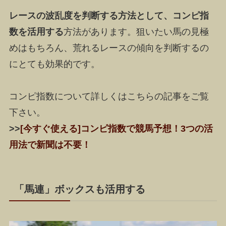
レースの波乱度を判断する方法として、コンピ指
数を活用する
方法があります。狙いたい馬の見極
めはもちろん、荒れるレースの傾向を判断するの
にとても効果的です。
コンピ指数について詳しくはこちらの記事をご覧
下さい。
>>
[今すぐ使える]コンピ指数で競馬予想！3つの活
用法で新聞は不要！
「馬連」ボックスも活用する