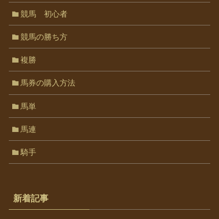
競馬 初心者
競馬の勝ち方
複勝
馬券の購入方法
馬単
馬連
騎手
新着記事