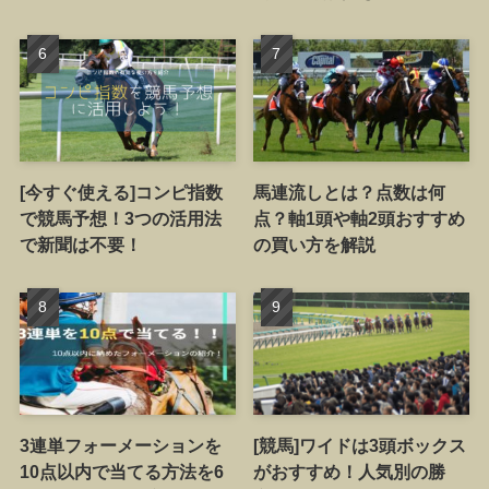
[今すぐ使える]コンピ指数
馬連流しとは？点数は何
で競馬予想！3つの活用法
点？軸1頭や軸2頭おすすめ
で新聞は不要！
の買い方を解説
3連単フォーメーションを
[競馬]ワイドは3頭ボックス
10点以内で当てる方法を6
がおすすめ！人気別の勝