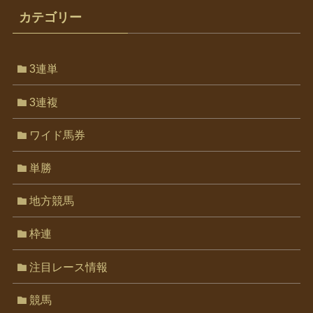
カテゴリー
3連単
3連複
ワイド馬券
単勝
地方競馬
枠連
注目レース情報
競馬